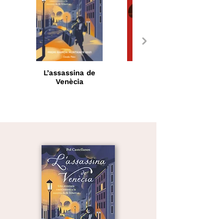
L’assassina de
L’impostor de
Venècia
Viena