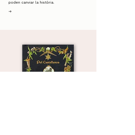
poden canviar la història.
➜
La cara fosca de les
llegendes