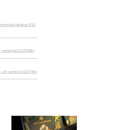
ntenido/arxius/52/
e-venecia/333766/
in-of-venice/333766