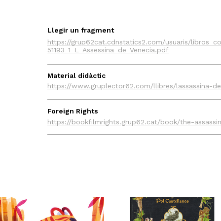
Llegir un fragment
https://grup62cat.cdnstatics2.com/usuaris/libros_co
51193_1_L_Assessina_de_Venecia.pdf
Material didàctic
https://www.gruplector62.com/llibres/lassassina-d
Foreign Rights
https://bookfilmrights.grup62.cat/book/the-assass