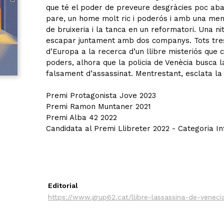
que té el poder de preveure desgràcies poc aban
pare, un home molt ric i poderós i amb una menta
de bruixeria i la tanca en un reformatori. Una ni
escapar juntament amb dos companys. Tots tres 
d’Europa a la recerca d’un llibre misteriós que c
poders, alhora que la policia de Venècia busca l
falsament d’assassinat. Mentrestant, esclata l
Premi Protagonista Jove 2023
Premi Ramon Muntaner 2021
Premi Alba 42 2022
Candidata al Premi Llibreter 2022 - Categoria Infa
Editorial
https://www.grup62.cat/llibre-lassassina-de-venec