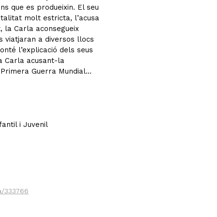
s que es produeixin. El seu
litat molt estricta, l’acusa
t, la Carla aconsegueix
viatjaran a diversos llocs
onté l’explicació dels seus
a Carla acusant-la
a Primera Guerra Mundial…
ntil i Juvenil
ia/333766