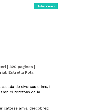
Subscriure's
eri | 320 pàgines |
ial: Estrella Polar
 acusada de diversos crims, i
 amb el rerefons de la
ir catorze anys, descobreix