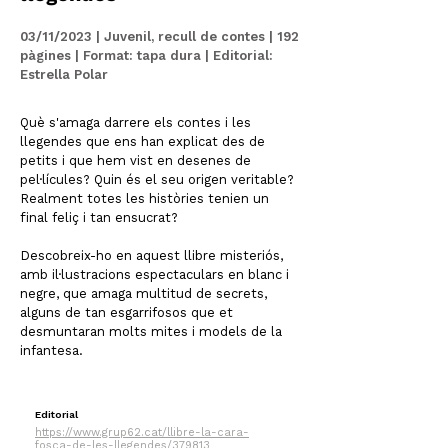
03/11/2023 | Juvenil, recull de contes | 192
pàgines | Format: tapa dura | Editorial:
Estrella Polar
Què s'amaga darrere els contes i les
llegendes que ens han explicat des de
petits i que hem vist en desenes de
pel·lícules? Quin és el seu origen veritable?
Realment totes les històries tenien un
final feliç i tan ensucrat?
Descobreix-ho en aquest llibre misteriós,
amb il·lustracions espectaculars en blanc i
negre, que amaga multitud de secrets,
alguns de tan esgarrifosos que et
desmuntaran molts mites i models de la
infantesa.
Editorial
https://www.grup62.cat/llibre-la-cara-
fosca-de-les-llegendes/379813