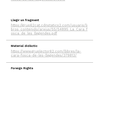
Llegir un fragment
https://grup62cat.cdnstatics2.com/usuaris/li
bros_contenido/arxius/55/54895_La_Cara_f
osca_de_les_llegendes.pdf
Material didàctic
https://www.gruplector62.com/llibres/la-
cara-fosca-de-les-llegendes/379813/
Foreign Rights
https://www.internationaleditors.com/en/con
tact/
Llibres
Autor
Tots els llibres
Notícies
Ficció
Sobre l'autor
Juvenil
Contacte