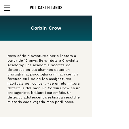
POL CASTELLANOS
Corbin Crow
Nova sèrie d’aventures per a lectors a
partir de 10 anys. Benvinguts a Crowhills
Academy, una acadèmia secreta de
detectius on els alumnes estudien
criptografia, psicologia criminal i ciència
forense en lloc de les assignatures
habituals per convertir-se en els millors
detectius del món. En Corbin Crow és un
protagonista brillant i carismàtic. Un
detectiu adolescent destinat a resoldre
misteris cada vegada més perillosos.