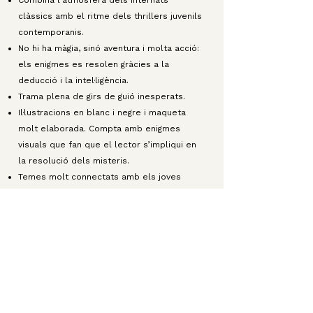
Combina l’atmosfera dels internats
clàssics amb el ritme dels thrillers juvenils
contemporanis.
No hi ha màgia, sinó aventura i molta acció:
els enigmes es resolen gràcies a la
deducció i la intel·ligència.
Trama plena de girs de guió inesperats.
Il·lustracions en blanc i negre i maqueta
molt elaborada. Compta amb enigmes
visuals que fan que el lector s’impliqui en
la resolució dels misteris.
Temes molt connectats amb els joves
d’avui: tecnologia, intel·ligència artificial,
amistat i identitat.
Llibres
Autor
Tots els llibres
Notícies