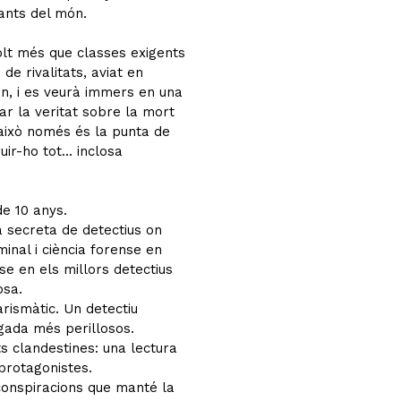
ants del món.
lt més que classes exigents
 de rivalitats, aviat en
n, i es veurà immers en una
ar la veritat sobre la mort
 això només és la punta de
r-ho tot... inclosa
de 10 anys.
 secreta de detectius on
minal i ciència forense en
se en els millors detectius
osa.
arismàtic. Un detectiu
gada més perillosos.
ats clandestines: una lectura
 protagonistes.
 conspiracions que manté la