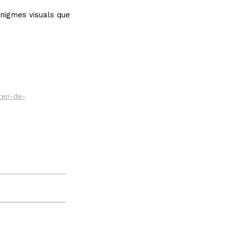
enigmes visuals que
teri-de-