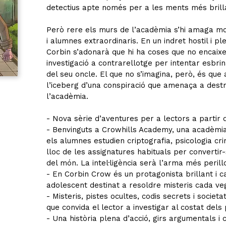
detectius apte només per a les ments més brill
Però rere els murs de l’acadèmia s’hi amaga mo
i alumnes extraordinaris. En un indret hostil i ple
Corbin s’adonarà que hi ha coses que no encaixe
investigació a contrarellotge per intentar esbrin
del seu oncle. El que no s’imagina, però, és que
l’iceberg d’una conspiració que amenaça a destrui
l’acadèmia.
- Nova sèrie d’aventures per a lectors a partir 
- Benvinguts a Crowhills Academy, una acadèmia
els alumnes estudien criptografia, psicologia cri
lloc de les assignatures habituals per convertir-
del món. La intel·ligència serà l’arma més perill
- En Corbin Crow és un protagonista brillant i c
adolescent destinat a resoldre misteris cada ve
- Misteris, pistes ocultes, codis secrets i societ
que convida el lector a investigar al costat dels
- Una història plena d’acció, girs argumentals i