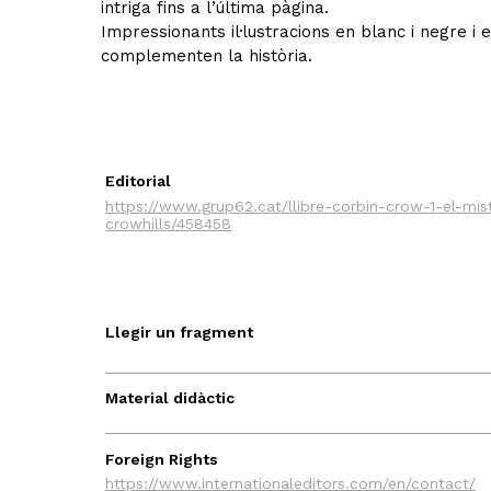
intriga fins a l’última pàgina.
Impressionants il·lustracions en blanc i negre i 
complementen la història.
Editorial
https://www.grup62.cat/llibre-corbin-crow-1-el-mis
crowhills/458458
Llegir un fragment
Material didàctic
Foreign Rights
https://www.internationaleditors.com/en/contact/