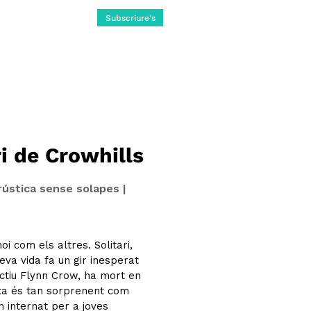
Subscriure's
i de Crowhills
 rústica sense solapes |
 com els altres. Solitari,
seva vida fa un gir inesperat
ctiu Flynn Crow, ha mort en
eixa és tan sorprenent com
n internat per a joves