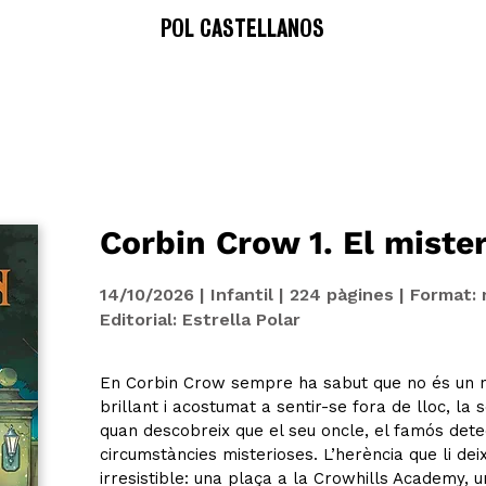
POL CASTELLANOS
Corbin Crow 1. El mister
14/10/2026 | Infantil | 224 pàgines | Format:
Editorial: Estrella Polar
En Corbin Crow sempre ha sabut que no és un noi
brillant i acostumat a sentir-se fora de lloc, la 
quan descobreix que el seu oncle, el famós dete
circumstàncies misterioses. L’herència que li d
irresistible: una plaça a la Crowhills Academy, u