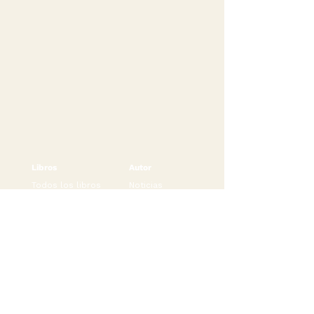
Libros
Autor
Todos los libros
Noticias
Ficción
Sobre el autor
Juvenil
Contacto
Infantil
Universo Asesina
Corbin Crow