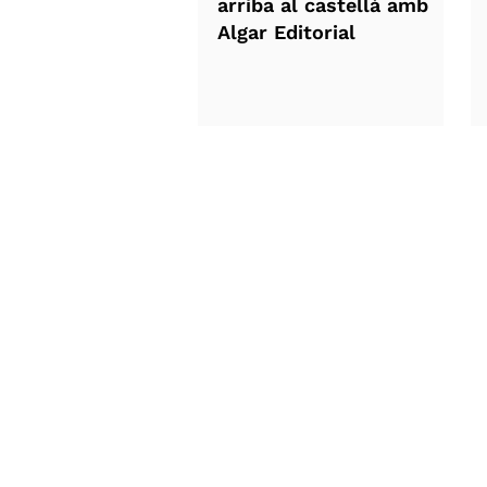
arriba al castellà amb
Algar Editorial
Llibres
Autor
Tots els llibres
Notícies
Ficció
Sobre l'autor
Juvenil
Contacte
Infantil
Univers Assassina