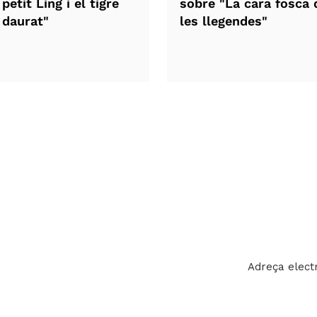
petit Ling i el tigre
sobre "La cara fosca 
daurat"
les llegendes"
Estigues 
Rep les novetat