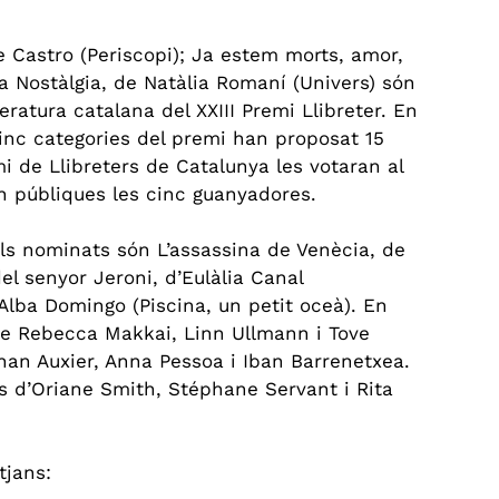
e Castro (Periscopi); Ja estem morts, amor, 
 la Nostàlgia, de Natàlia Romaní (Univers) són 
ratura catalana del XXIII Premi Llibreter. En 
cinc categories del premi han proposat 15 
mi de Llibreters de Catalunya les votaran al 
an públiques les cinc guanyadores. 
, els nominats són L’assassina de Venècia, de 
del senyor Jeroni, d’Eulàlia Canal 
 Alba Domingo (Piscina, un petit oceà). En 
s de Rebecca Makkai, Linn Ullmann i Tove 
athan Auxier, Anna Pessoa i Iban Barrenetxea. 
res d’Oriane Smith, Stéphane Servant i Rita 
tjans: