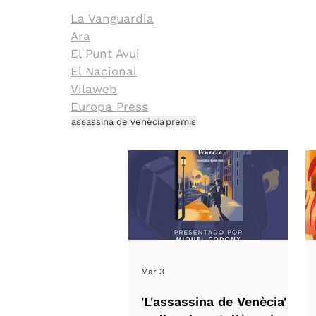
La Vanguardia
Ara
El Punt Avui
El Nacional
Vilaweb
Europa Press
assassina de venècia
premis
Mar 3
'L'assassina de Venècia'