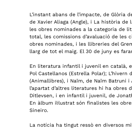
L’instant abans de l’impacte, de Glòria d
de Xavier Aliaga (Angle), i La història de
les obres nominades a la categoria de lite
total, les comissions d’avaluació de les 
obres nominades, i les llibreries del Gre
llarg de tot el maig. El 30 de juny es far
En literatura infantil i juvenil en català
Pol Castellanos (Estrella Polar); L’hivern 
(Animallibres), i Naïm, de Naïm Batruni i
l’apartat d’altres literatures hi ha obre
Ditlevsen, i en infantil i juvenil, de Jon
En àlbum il·lustrat són finalistes les ob
Sineiro.
La notícia ha tingut ressò en diversos mi