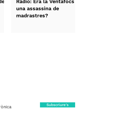
de
Ràdio: Era la Ventafocs
una assassina de
madrastres?
al dia
s de l'autor al teu correu
Subscriure's